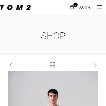
0
0,00 €
SHOP