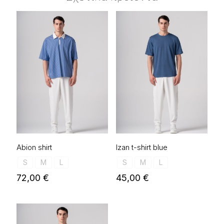
Abion shirt
Izan t-shirt blue
S
M
L
S
M
L
72,00
€
45,00
€