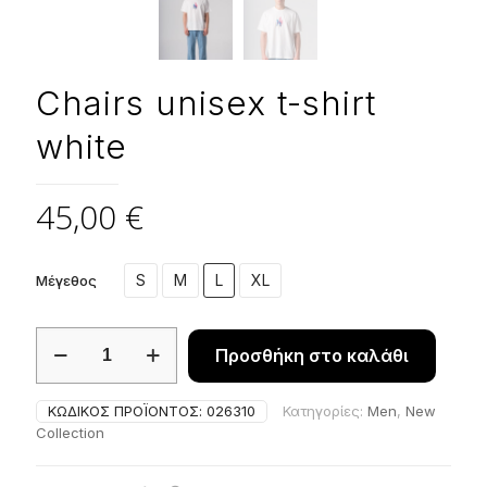
Chairs unisex t-shirt
white
45,00
€
S
M
L
XL
Μέγεθος
Chairs
Προσθήκη στο καλάθι
unisex
t-
shirt
ΚΩΔΙΚΌΣ ΠΡΟΪΌΝΤΟΣ:
026310
Κατηγορίες:
Men
,
New
white
Collection
ποσότητα