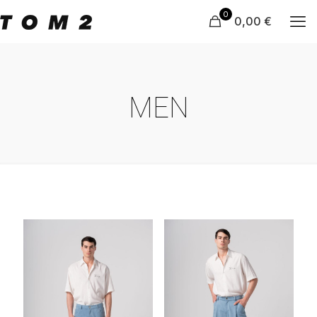
0
0,00 €
MEN