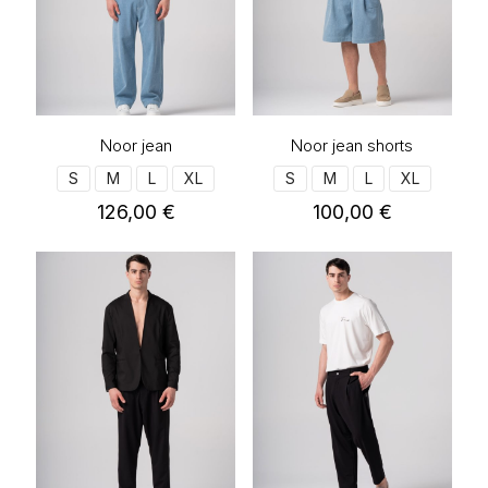
Noor jean
Noor jean shorts
S
M
L
XL
S
M
L
XL
126,00
€
100,00
€
Αυτό
Αυτό
το
το
προϊόν
προϊόν
έχει
έχει
πολλαπλές
πολλαπλές
παραλλαγές.
παραλλαγές.
Οι
Οι
επιλογές
επιλογές
μπορούν
μπορούν
να
να
επιλεγούν
επιλεγούν
στη
στη
σελίδα
σελίδα