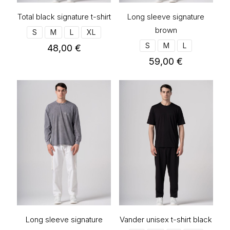
προϊόντος
προϊόντος
Total black signature t-shirt
Long sleeve signature
brown
S
M
L
XL
S
M
L
48,00
€
59,00
€
Αυτό
το
Αυτό
προϊόν
το
έχει
προϊόν
πολλαπλές
έχει
παραλλαγές.
πολλαπλές
Οι
παραλλαγές.
επιλογές
Οι
μπορούν
επιλογές
να
μπορούν
επιλεγούν
να
στη
επιλεγούν
σελίδα
στη
του
σελίδα
προϊόντος
του
προϊόντος
Long sleeve signature
Vander unisex t-shirt black