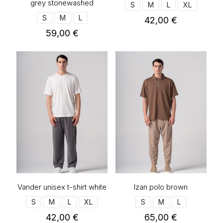
grey stonewashed
S
M
L
XL
S
M
L
42,00
€
59,00
€
Αυτό
το
Αυτό
προϊόν
το
έχει
προϊόν
πολλαπλές
έχει
παραλλαγές.
πολλαπλές
Οι
παραλλαγές.
επιλογές
Οι
μπορούν
επιλογές
να
μπορούν
επιλεγούν
να
στη
επιλεγούν
σελίδα
στη
του
σελίδα
προϊόντος
του
προϊόντος
Vander unisex t-shirt white
Izan polo brown
S
M
L
XL
S
M
L
42,00
€
65,00
€