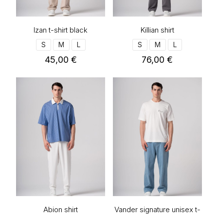
σελίδα
σελίδα
του
του
προϊόντος
προϊόντος
Izan t-shirt black
Killian shirt
S
M
L
S
M
L
45,00
€
76,00
€
Αυτό
Αυτό
το
το
προϊόν
προϊόν
έχει
έχει
πολλαπλές
πολλαπλές
παραλλαγές.
παραλλαγές.
Οι
Οι
επιλογές
επιλογές
μπορούν
μπορούν
να
να
επιλεγούν
επιλεγούν
στη
στη
σελίδα
σελίδα
του
του
προϊόντος
προϊόντος
Abion shirt
Vander signature unisex t-