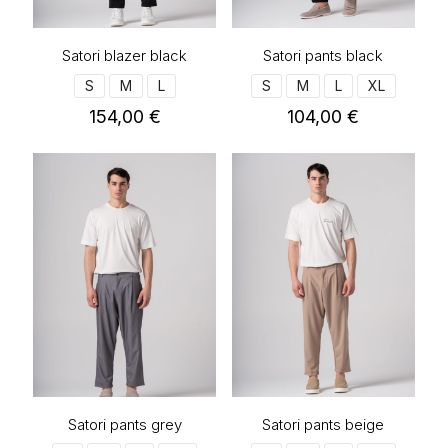
του
του
προϊόντος
προϊόντος
Satori blazer black
Satori pants black
S
M
L
S
M
L
XL
154,00
€
104,00
€
Αυτό
Αυτό
το
το
προϊόν
προϊόν
έχει
έχει
πολλαπλές
πολλαπλές
παραλλαγές.
παραλλαγές.
Οι
Οι
επιλογές
επιλογές
μπορούν
μπορούν
να
να
επιλεγούν
επιλεγούν
στη
στη
σελίδα
σελίδα
του
του
προϊόντος
προϊόντος
Satori pants grey
Satori pants beige