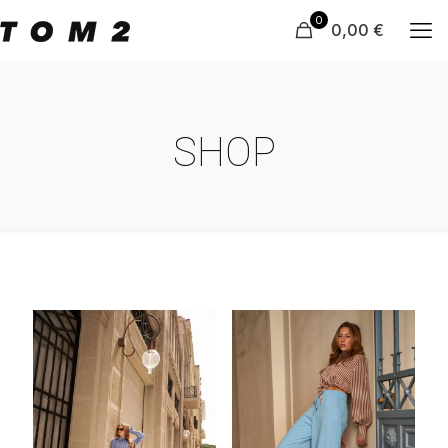
0
0,00 €
SHOP