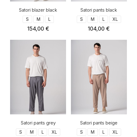
προϊόντος
προϊόντος
Satori blazer black
Satori pants black
S
M
L
S
M
L
XL
154,00
€
104,00
€
Αυτό
Αυτό
το
το
προϊόν
προϊόν
έχει
έχει
πολλαπλές
πολλαπλές
παραλλαγές.
παραλλαγές.
Οι
Οι
επιλογές
επιλογές
μπορούν
μπορούν
να
να
επιλεγούν
επιλεγούν
στη
στη
σελίδα
σελίδα
του
του
προϊόντος
προϊόντος
Satori pants grey
Satori pants beige
S
M
L
XL
S
M
L
XL