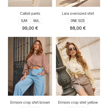
του
του
προϊόντος
προϊόντος
Callisti pants
Lara oversized shirt
S/M
M/L
0NE SIZE
99,00
€
88,00
€
Αυτό
Αυτό
το
το
προϊόν
προϊόν
έχει
έχει
πολλαπλές
πολλαπλές
παραλλαγές.
παραλλαγές.
Οι
Οι
επιλογές
επιλογές
μπορούν
μπορούν
να
να
επιλεγούν
επιλεγούν
στη
στη
σελίδα
σελίδα
του
του
προϊόντος
προϊόντος
Ermioni crop shirt brown
Ermioni crop shirt yellow