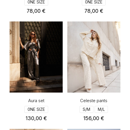
0NE SIZE
0NE SIZE
78,00
€
78,00
€
Αυτό
Αυτό
το
το
προϊόν
προϊόν
έχει
έχει
πολλαπλές
πολλαπλές
παραλλαγές.
παραλλαγές.
Οι
Οι
επιλογές
επιλογές
μπορούν
μπορούν
να
να
επιλεγούν
επιλεγούν
στη
στη
σελίδα
σελίδα
του
του
προϊόντος
προϊόντος
Aura set
Celeste pants
0NE SIZE
S/M
M/L
130,00
€
156,00
€
Αυτό
Αυτό