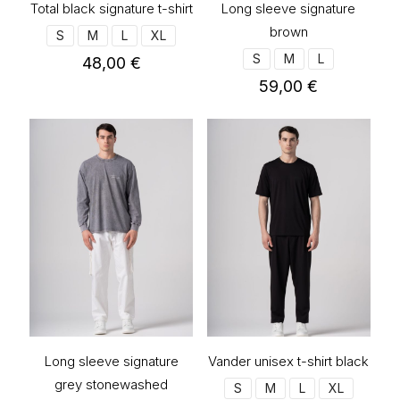
Total black signature t-shirt
Long sleeve signature
brown
S
M
L
XL
S
M
L
48,00
€
59,00
€
Αυτό
το
Αυτό
προϊόν
το
έχει
προϊόν
πολλαπλές
έχει
παραλλαγές.
πολλαπλές
Οι
παραλλαγές.
επιλογές
Οι
μπορούν
επιλογές
να
μπορούν
επιλεγούν
να
στη
επιλεγούν
σελίδα
στη
του
σελίδα
προϊόντος
του
προϊόντος
Long sleeve signature
Vander unisex t-shirt black
grey stonewashed
S
M
L
XL