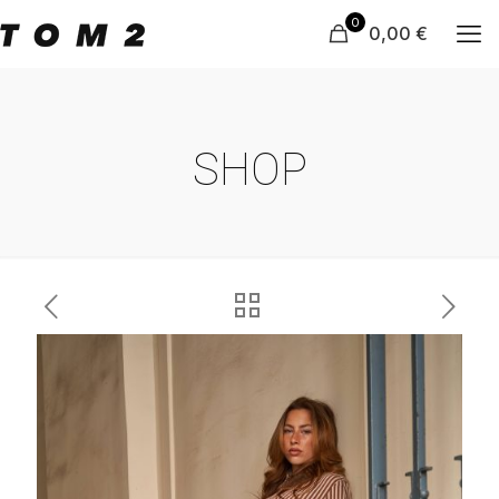
0
0,00 €
SHOP