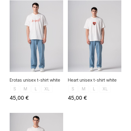
Erotas unisex t-shirt white
Heart unisex t-shirt white
S
M
L
XL
S
M
L
XL
45,00
€
45,00
€