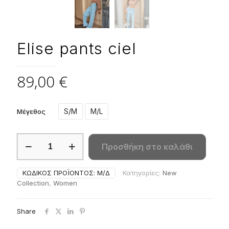
Elise pants ciel
89,00
€
S/M
M/L
Μέγεθος
Elise
Προσθήκη στο καλάθι
pants
ciel
ποσότητα
ΚΩΔΙΚΌΣ ΠΡΟΪΌΝΤΟΣ:
Μ/Δ
Κατηγορίες:
New
Collection
,
Women
Share