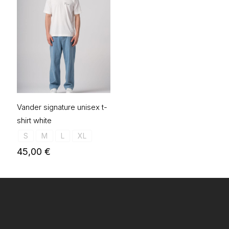
Vander signature unisex t-
shirt white
S
M
L
XL
45,00
€