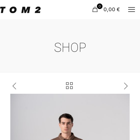
0
0,00 €
SHOP