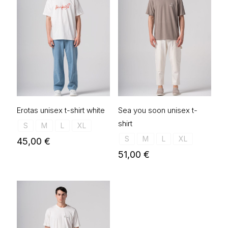
Erotas unisex t-shirt white
Sea you soon unisex t-
shirt
S
M
L
XL
S
M
L
XL
45,00
€
51,00
€