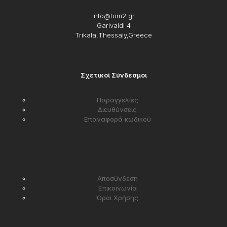
info@tom2.gr
Garivaldi 4
Trikala,Thessaly,Greece
Σχετικοί Σύνδεσμοι
Παραγγελίες
Διευθύνσεις
Επαναφορά κωδικού
Αποσύνδεση
Επικοινωνία
Όροι Χρήσης