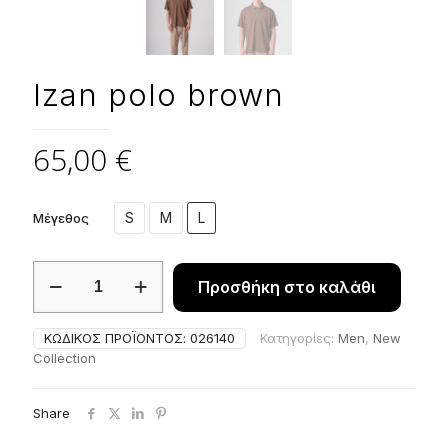
Izan polo brown
65,00
€
S
M
L
Μέγεθος
Izan
Προσθήκη στο καλάθι
polo
brown
ποσότητα
ΚΩΔΙΚΌΣ ΠΡΟΪΌΝΤΟΣ:
026140
Κατηγορίες:
Men
,
New
Collection
Share