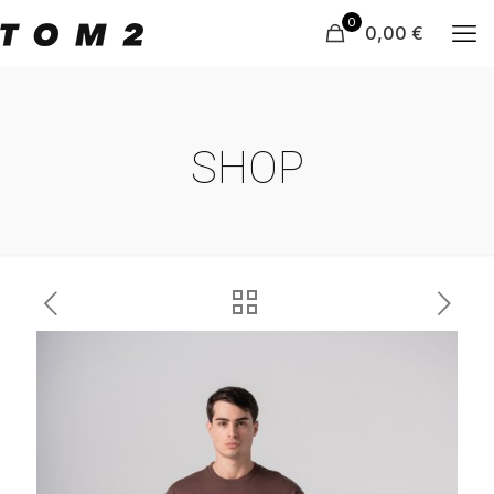
0
0,00 €
SHOP