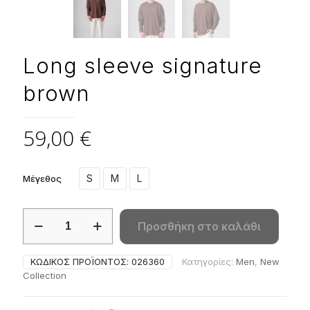
Long sleeve signature
brown
59,00
€
S
M
L
Μέγεθος
Long
Προσθήκη στο καλάθι
sleeve
signature
brown
ΚΩΔΙΚΌΣ ΠΡΟΪΌΝΤΟΣ:
026360
Κατηγορίες:
Men
,
New
ποσότητα
Collection