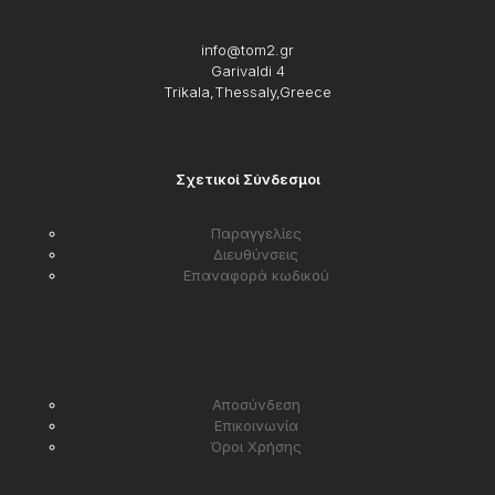
info@tom2.gr
Garivaldi 4
Trikala,Thessaly,Greece
Σχετικοί Σύνδεσμοι
Παραγγελίες
Διευθύνσεις
Επαναφορά κωδικού
Αποσύνδεση
Επικοινωνία
Όροι Χρήσης