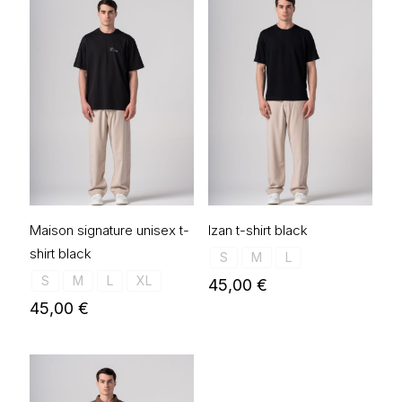
Maison signature unisex t-
Izan t-shirt black
shirt black
S
M
L
S
M
L
XL
45,00
€
45,00
€