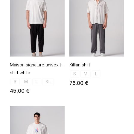
Maison signature unisex t-
Killian shirt
shirt white
S
M
L
S
M
L
XL
76,00
€
45,00
€