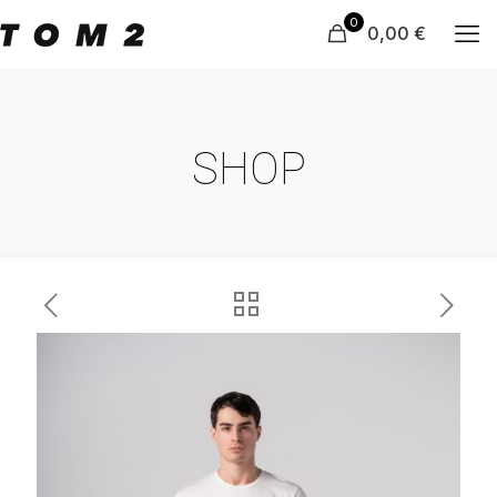
0
0,00 €
SHOP