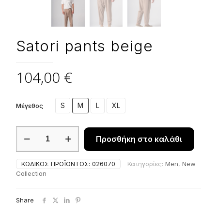
Satori pants beige
104,00
€
S
M
L
XL
Μέγεθος
Satori
Προσθήκη στο καλάθι
pants
beige
ποσότητα
ΚΩΔΙΚΌΣ ΠΡΟΪΌΝΤΟΣ:
026070
Κατηγορίες:
Men
,
New
Collection
Share