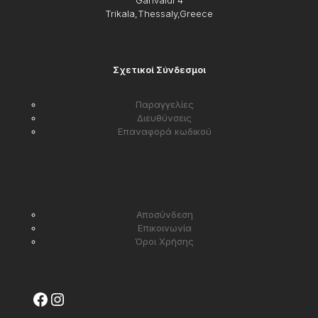
Garivaldi 4
Trikala,Thessaly,Greece
Σχετικοί Σύνδεσμοι
Παραγγελίες
Διευθύνσεις
Επαναφορά κωδικού
Αποσύνδεση
Επικοινωνία
Όροι Χρήσης
Facebook
Instagram