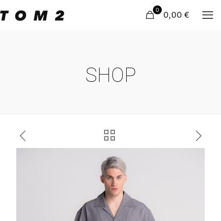
0
0,00 €
SHOP