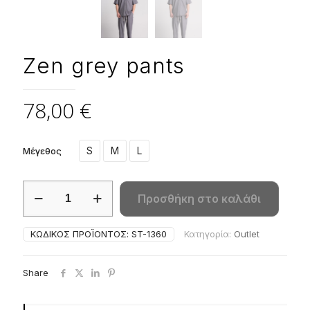
Zen grey pants
78,00
€
S
M
L
Μέγεθος
Zen
Προσθήκη στο καλάθι
grey
pants
ποσότητα
ΚΩΔΙΚΌΣ ΠΡΟΪΌΝΤΟΣ:
ST-1360
Κατηγορία:
Outlet
Share