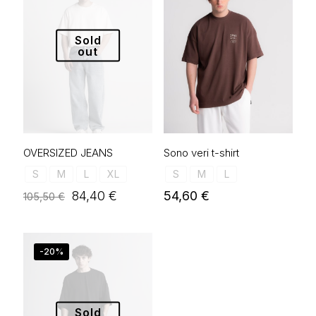
Sold
out
OVERSIZED JEANS
Sono veri t-shirt
S
M
L
XL
S
M
L
Original
Η
84,40
€
54,60
€
105,50
€
price
τρέχουσα
was:
τιμή
105,50 €.
είναι:
84,40 €.
-20%
Sold