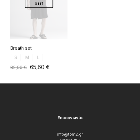
out
Breath set
S
M
L
Original
Η
65,60
€
82,00
€
price
τρέχουσα
was:
τιμή
82,00 €.
είναι:
65,60 €.
Επικοινωνία
info@tom2.gr