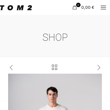
0
0,00 €
SHOP