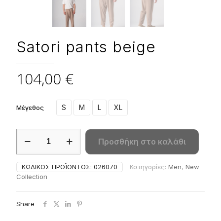
Satori pants beige
104,00
€
S
M
L
XL
Μέγεθος
Satori
Προσθήκη στο καλάθι
pants
beige
ποσότητα
ΚΩΔΙΚΌΣ ΠΡΟΪΌΝΤΟΣ:
026070
Κατηγορίες:
Men
,
New
Collection
Share