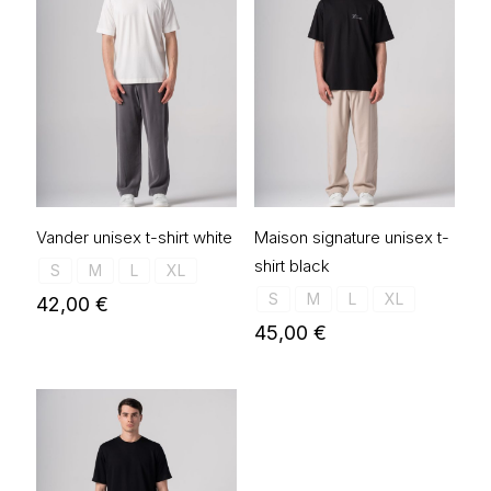
Vander unisex t-shirt white
Maison signature unisex t-
shirt black
S
M
L
XL
S
M
L
XL
42,00
€
45,00
€