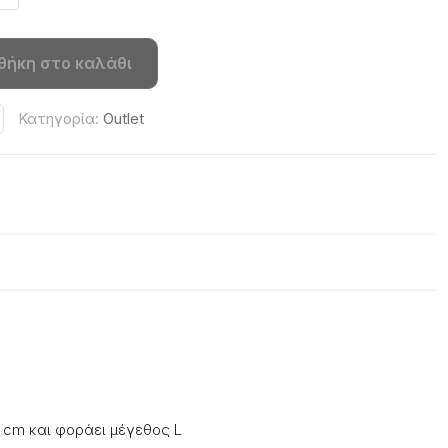
ίναι:
5,00 €.
θήκη στο καλάθι
Κατηγορία:
Outlet
8 cm και φοράει μέγεθος L