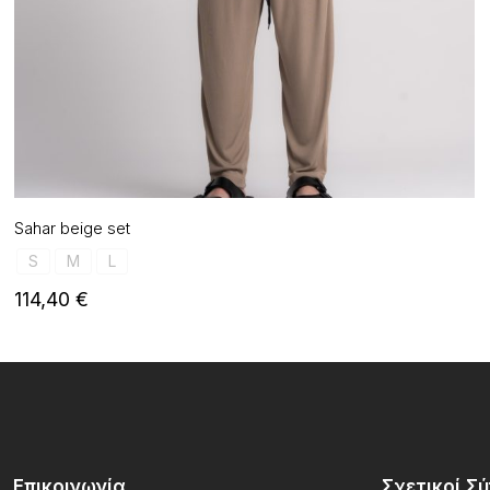
Sahar beige set
S
M
L
114,40
€
Επικοινωνία
Σχετικοί Σ