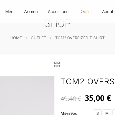
Men
Women
Accessories
Outlet
About
SHOP
HOME
OUTLET
TOM2 OVERSIZED T-SHIRT
TOM2 OVERSI
Original
35,00
€
49,40
€
price
τ
was:
τ
Μέγεθος
S
M