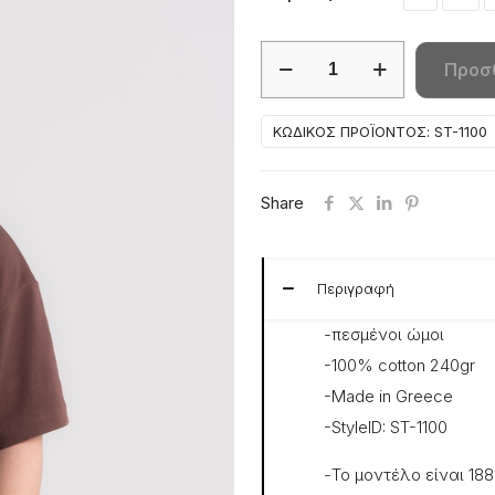
49,40 €.
ε
3
TOM2
Προσ
OVERSIZED
T-
ΚΩΔΙΚΌΣ ΠΡΟΪΌΝΤΟΣ:
ST-1100
SHIRT
ποσότητα
Share
Περιγραφή
-πεσμένοι ώμοι
-100% cotton 240gr
-Made in Greece
-StyleID: ST-1100
-Το μοντέλο είναι 18