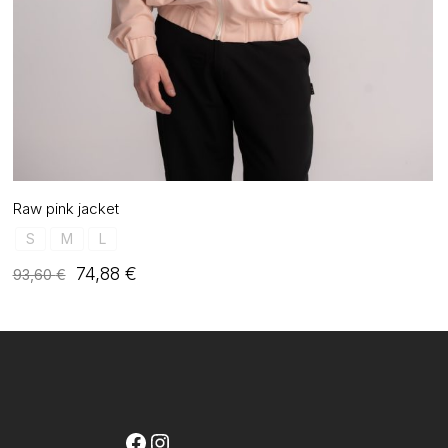
Raw pink jacket
S
M
L
Original
Η
74,88
€
93,60
€
price
τρέχουσα
was:
τιμή
93,60 €.
είναι:
74,88 €.
Facebook
Instagram