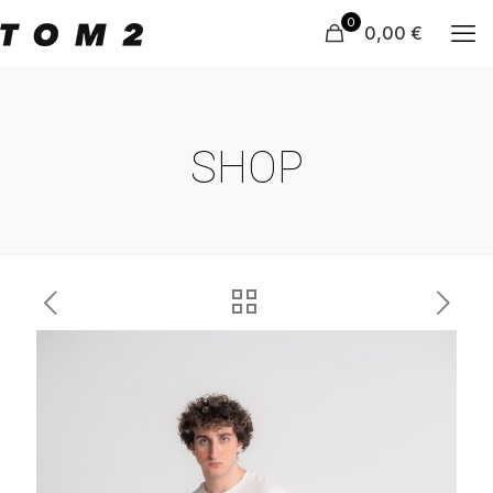
0
0,00 €
SHOP