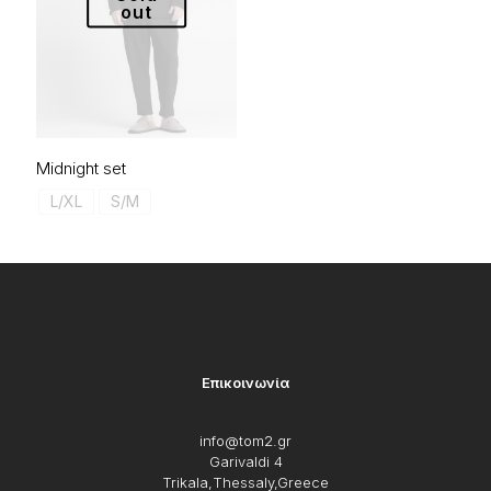
out
Midnight set
L/XL
S/M
Επικοινωνία
info@tom2.gr
Garivaldi 4
Trikala,Thessaly,Greece