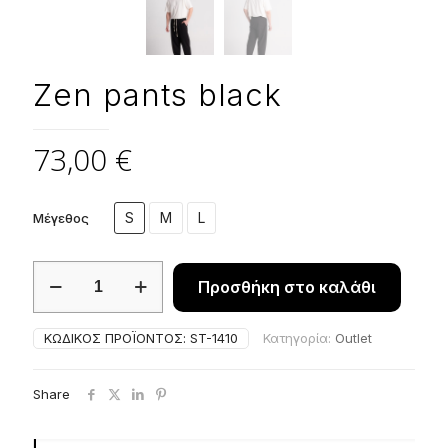
Zen pants black
73,00
€
S
M
L
Μέγεθος
Zen
Προσθήκη στο καλάθι
pants
black
ποσότητα
ΚΩΔΙΚΌΣ ΠΡΟΪΌΝΤΟΣ:
ST-1410
Κατηγορία:
Outlet
Share